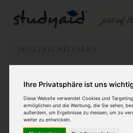
TEFO 2-XX1-K11 ESA ILS
Auf StudyAid.de verkaufen
Kateg
Ihre Privatsphäre ist uns wichti
Startseite
Wirtschaft
Diese Website verwendet Cookies und Targeting 
Textformulierung Teil 2
ermöglichen und die Werbung, die Sie sehen, bes
außerdem, um Ergebnisse zu messen, um zu ver
Ich verkaufe meine Einsendea
weiter zu entwickeln.
mir selbst erarbeitet und mit 
Die Lösungen können gern als