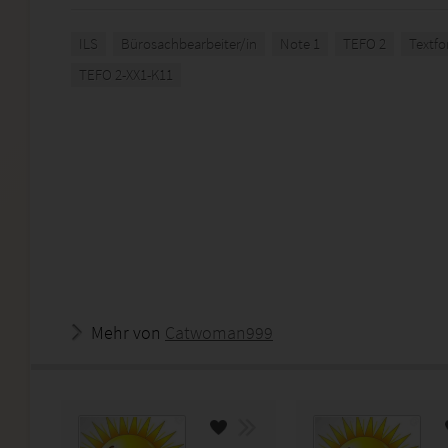
ILS
Bürosachbearbeiter/in
Note 1
TEFO 2
Textfo
TEFO 2-XX1-K11
Mehr von
Catwoman999