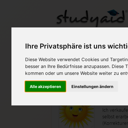
WIND 2S-XX1-K03 ESA
Ihre Privatsphäre ist uns wicht
Diese Website verwendet Cookies und Targeting
Auf StudyAid.de verkau
besser an Ihre Bedürfnisse anzupassen. Diese
kommen oder um unsere Website weiter zu ent
Startseite
Wirtschaft
Alle akzeptieren
Einstellungen ändern
Betriebs
Ich verkauf
selbst erarb
(Korrekturen