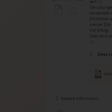
sein :-).
Die Lösunge
verwendet w
Einreichen 
meiner ESA n
Viel Erfolg!
Über eine p
:-)
Diese L
WIND
Weitere Information:
20.07.