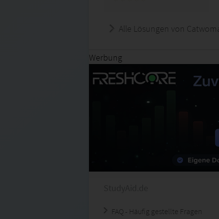
Alle Lösungen von Catwom
Werbung
StudyAid.de
FAQ - Häufig gestellte Fragen