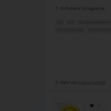
Enthaltene Schlagworte:
ILS
ESA
Bürosachbearbeiter/
WIND 2S-XX1-K03
WIND 2S-XX1-
Mehr von
Catwoman999