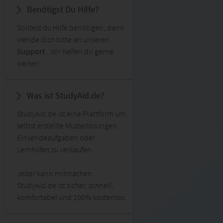
Benötigst Du Hilfe?
Solltest du Hilfe benötigen, dann
wende dich bitte an unseren
Support
. Wir helfen dir gerne
weiter!
Was ist StudyAid.de?
StudyAid.de ist eine Plattform um
selbst erstellte Musterlösungen,
Einsendeaufgaben oder
Lernhilfen zu verkaufen.
Jeder kann mitmachen.
StudyAid.de ist sicher, schnell,
komfortabel und 100% kostenlos.