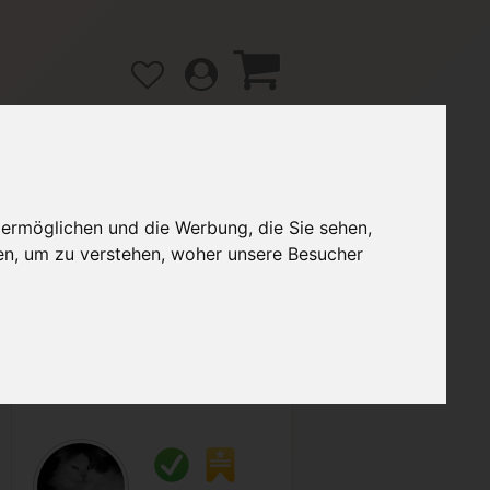
 ermöglichen und die Werbung, die Sie sehen,
gänge
Hilfe / FAQ
en, um zu verstehen, woher unsere Besucher
2,90 €
Verkäufer:
Catwoman999