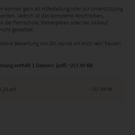
n können gern als Hilfestellung oder zur Unterstützung
erden. Jedoch ist das komplette Abschreiben,
an der Fernschule, Weitergeben oder der Verkauf
icht gestattet!
ositive Bewertung von Dir, würde ich mich sehr freuen!
ösung enthält 1 Dateien: (pdf) ~257.99 KB
_2S.pdf
~ 257.99 KB
2026 - 01:41:08