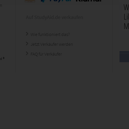
en
Auf StudyAid.de verkaufen
Wie funktioniert das?
Jetzt Verkäufer werden
FAQ für Verkäufer
d ®