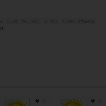
in
Note 2
Windows 10
WIND 2S
Arbeiten mit Objekten
K03