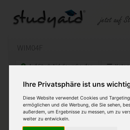
WIM04F
Auf StudyAid.de verkaufen
Kateg
Ihre Privatsphäre ist uns wichti
Startseite
Wirtschaft
Diese Website verwendet Cookies und Targeting 
Fallstudien zu Konflikten im
ermöglichen und die Werbung, die Sie sehen, bes
Ich biete meine Lösung zur o
außerdem, um Ergebnisse zu messen, um zu ver
SGD / Fernakademie für Erwa
weiter zu entwickeln.
dient als Hilfestellung, kopie