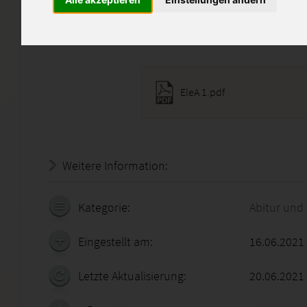
abschreiben ist selbstverständ
Diese Lösung enthält 1 Date
EleA 1.pdf
Weitere Information:
22.07.2026 - 06:52:09
Kategorie:
Abitur und
Eingestellt am:
16.06.2021
Letzte Aktualisierung:
20.06.2021