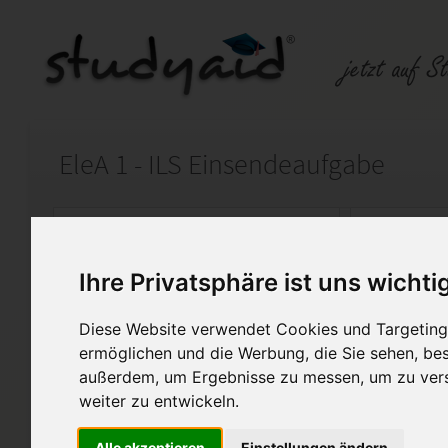
EleA 1 - ILS Einsendeaufgabe
Auf StudyAid.de verkaufen
Kateg
Ihre Privatsphäre ist uns wichti
Startseite
Abitur und Hochschule
Diese Website verwendet Cookies und Targeting 
Physik
ermöglichen und die Werbung, die Sie sehen, bes
außerdem, um Ergebnisse zu messen, um zu ver
Note 1+ mit Lösung.
weiter zu entwickeln.
Einsendeaufgabe zu Studienhe
nur als Hilfestellung oder De
Alle akzeptieren
Einstellungen ändern