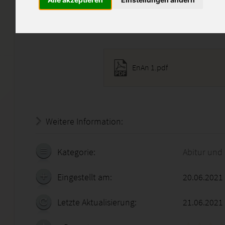
abschreiben ist selbstverständ
Diese Lösung enthält 1 Date
EnAn 1.pdf
Weitere Information:
22.07.2026 - 06:52:08
Kategorie:
Abitur und
Eingestellt am:
20.06.2021
Letzte Aktualisierung:
21.06.2021