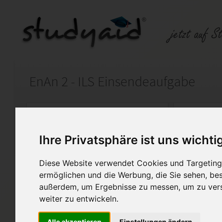
EnAn 2 - ILS Einsendeaufgabe
Auf StudyAid.de verkaufen
Kateg
Ihre Privatsphäre ist uns wichti
Startseite
Abitur und Hochschule
Diese Website verwendet Cookies und Targeting 
Englisch
ermöglichen und die Werbung, die Sie sehen, bes
außerdem, um Ergebnisse zu messen, um zu ver
Note 1- mit Lösung.
weiter zu entwickeln.
Einsendeaufgabe zu Studienhe
nur als Hilfestellung oder De
Alle akzeptieren
Einstellungen ändern