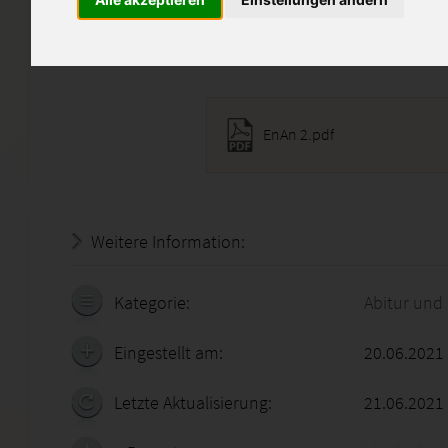
abschreiben ist selbstverständ
Diese Lösung enthält 1 Date
EnAn 2.pdf
Weitere Information:
22.07.2026 - 06:52:07
Kategorie:
Abitur und
Eingestellt am:
20.06.2021
Letzte Aktualisierung:
21.06.2021