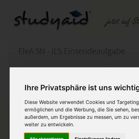
EleA 5N - ILS Einsendeaufgabe
Auf StudyAid.de verkaufen
Kateg
Ihre Privatsphäre ist uns wichti
Startseite
Abitur und Hochschule
Diese Website verwendet Cookies und Targeting 
Physik
ermöglichen und die Werbung, die Sie sehen, bes
außerdem, um Ergebnisse zu messen, um zu ver
Note 1,3 ohne Lösung.
weiter zu entwickeln.
Einsendeaufgabe zu Studienhe
nur als Hilfestellung oder De
Alle akzeptieren
Einstellungen ändern