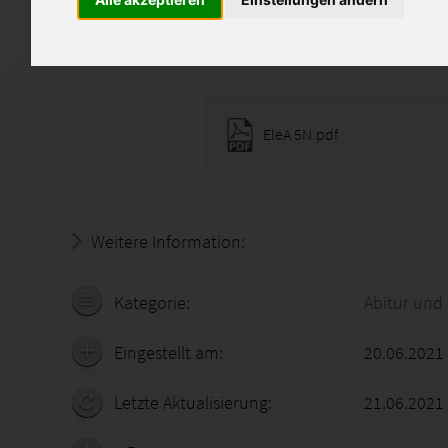
abschreiben ist selbstverständ
Diese Lösung enthält 1 Date
EleA 5N.pdf
Weitere Information:
22.07.2026 - 06:52:07
Kategorie:
Abitur und
Eingestellt am:
20.06.2021
Letzte Aktualisierung:
21.06.2021