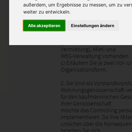
Beantworten Sie dazu folgen
außerdem, um Ergebnisse zu messen, um zu ver
Fragen:
weiter zu entwickeln.
a) Beschreiben Sie diese Org
Alle akzeptieren
Einstellungen ändern
b) Fertigen Sie dazu ein Bei
von Ihnen selbst
gewählten Struktur an. Es sind
Vermietung), Miet- und
WEG-Verwaltung vorhanden.
c) Erläutern Sie je zwei Vor- 
Organisationsform.
2. Sie sind als Vorstandsvorsi
Wohnungsgenossenschaft ver
für den kaufmännischen Gesch
Ihrer Genossenschaft
möchte das Controlling perso
implementieren. Da Ihre Mitar
unsicher über die Konsequen
bereiten Sie sich