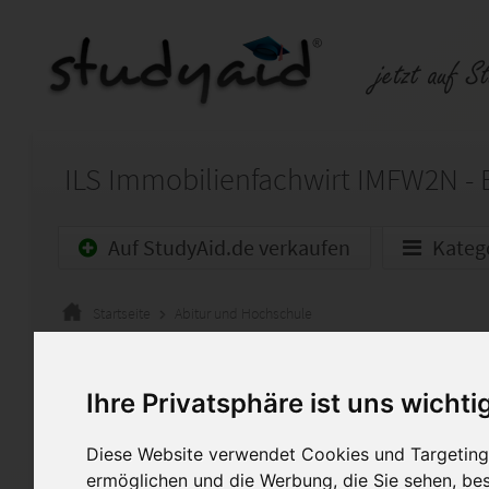
ILS Immobilienfachwirt IMFW2N -
Auf StudyAid.de verkaufen
Kateg
Startseite
Abitur und Hochschule
Organisation und Finanzieru
Ihre Privatsphäre ist uns wichti
1. Sie sind Assistent der Gesc
Wohnungsunternehmens in e
Diese Website verwendet Cookies und Targeting 
Großstadt und finden eine Lin
ermöglichen und die Werbung, die Sie sehen, bes