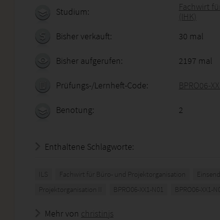
Fachwirt fü
Studium:
(IHK)
Bisher verkauft:
30 mal
Bisher aufgerufen:
2197 mal
Prüfungs-/Lernheft-Code:
BPRO06-XX
Benotung:
2
Enthaltene Schlagworte:
ILS
Fachwirt für Büro- und Projektorganisation
Einsen
Projektorganisation II
BPRO06-XX1-N01
BPRO06-XX1-N
Mehr von
christinjs