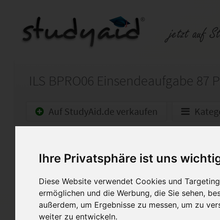
Auf StudyAid.de verkaufen
Kateg
Startseite
Management
Ihre Privatsphäre ist uns wichti
Projektorganisation II
Diese Website verwendet Cookies und Targeting 
Ich biete hier meine selbst er
ermöglichen und die Werbung, die Sie sehen, bes
BPRO06 - Projektorganisation I
außerdem, um Ergebnisse zu messen, um zu ver
Einsendeaufgaben sollten sic
weiter zu entwickeln.