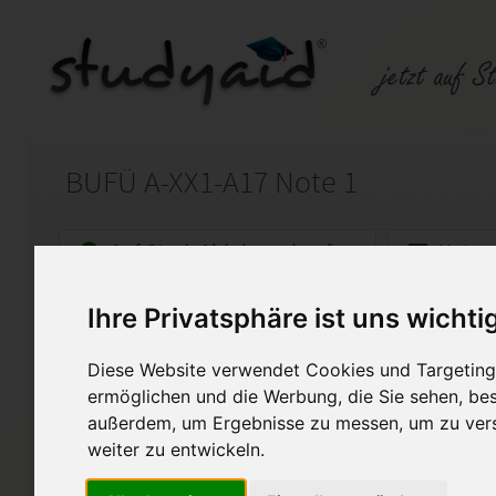
BUFÜ A-XX1-A17 Note 1
Auf StudyAid.de verkaufen
Kateg
Ihre Privatsphäre ist uns wichti
Startseite
Sonstiges
Diese Website verwendet Cookies und Targeting 
Lohnbuchführung
ermöglichen und die Werbung, die Sie sehen, bes
außerdem, um Ergebnisse zu messen, um zu ver
Hallo, ihr fleißigen Mitstreiter,
weiter zu entwickeln.
ich biete hier die Lösungen 