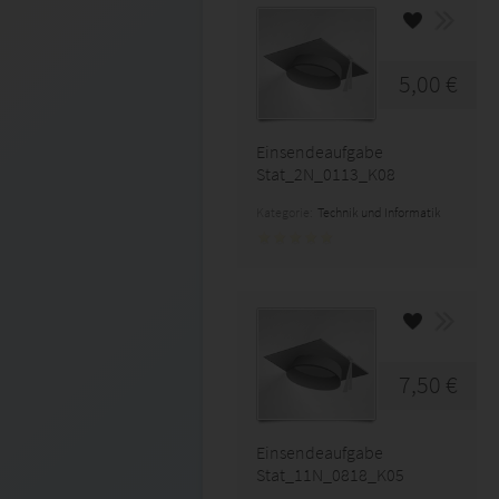
5,00 €
Einsendeaufgabe
Stat_2N_0113_K08
Kategorie:
Technik und Informatik
7,50 €
Einsendeaufgabe
Stat_11N_0818_K05