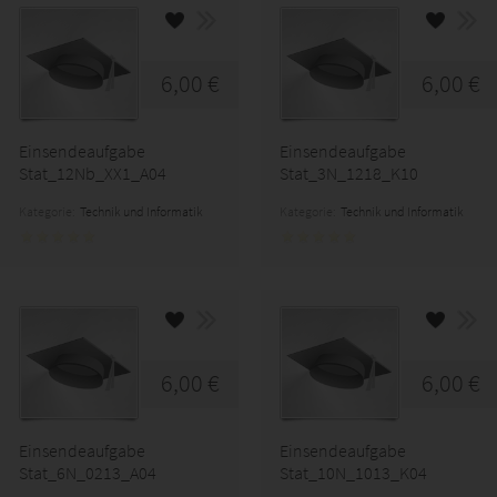
6,00 €
6,00 €
Einsendeaufgabe
Einsendeaufgabe
Stat_12Nb_XX1_A04
Stat_3N_1218_K10
Kategorie:
Technik und Informatik
Kategorie:
Technik und Informatik
6,00 €
6,00 €
Einsendeaufgabe
Einsendeaufgabe
Stat_6N_0213_A04
Stat_10N_1013_K04