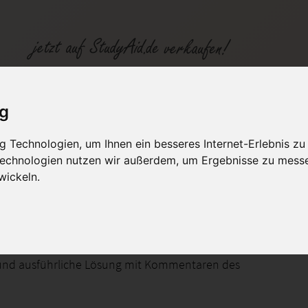
at_1N_0315_A08
ig
 Technologien, um Ihnen ein besseres Internet-Erlebnis zu
fen
Kategorien
Studiengänge / Lehr
 Technologien nutzen wir außerdem, um Ergebnisse zu mess
wickeln.
e Berechnungen
und ausführliche Lösung mit Kommentaren des