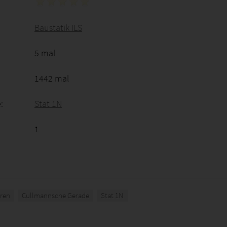
Baustatik ILS
5 mal
1442 mal
:
Stat 1N
1
hren
Cullmannsche Gerade
Stat 1N