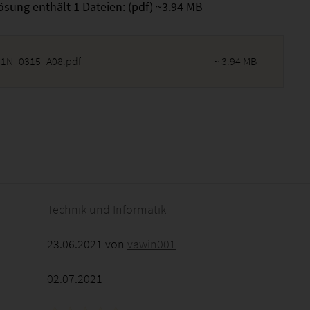
ösung enthält 1 Dateien: (pdf) ~3.94 MB
_1N_0315_A08.pdf
~ 3.94 MB
2026 - 16:29:56
Technik und Informatik
23.06.2021 von
vawin001
02.07.2021