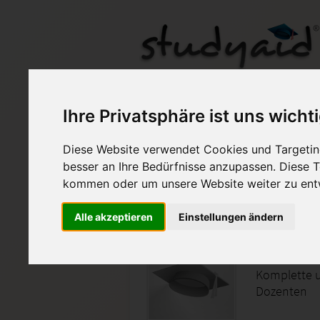
Einsendeaufgabe St
Ihre Privatsphäre ist uns wicht
Diese Website verwendet Cookies und Targeting
Auf StudyAid.de verkau
besser an Ihre Bedürfnisse anzupassen. Diese
kommen oder um unsere Website weiter zu ent
Startseite
Technik und Informatik
Alle akzeptieren
Einstellungen ändern
statisch
Komplette 
Dozenten