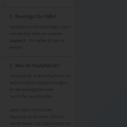
Benötigst Du Hilfe?
Solltest du Hilfe benötigen, dann
wende dich bitte an unseren
Support
. Wir helfen dir gerne
weiter!
Was ist StudyAid.de?
StudyAid.de ist eine Plattform um
selbst erstellte Musterlösungen,
Einsendeaufgaben oder
Lernhilfen zu verkaufen.
Jeder kann mitmachen.
StudyAid.de ist sicher, schnell,
komfortabel und 100% kostenlos.