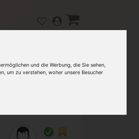
 ermöglichen und die Werbung, die Sie sehen,
gänge
Hilfe / FAQ
en, um zu verstehen, woher unsere Besucher
5,00 €
Verkäufer:
vawin001