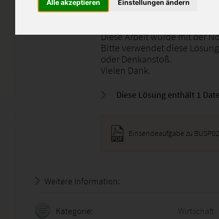
Alle akzeptieren
Einstellungen ändern
Ich biete hier meine selbsters
genannte ESA an.
Diese Arbeit wurde mit der N
Bitte verwendet diese Lösung 
oder Denkanstoß.
Vielen Dank.
Diese Lösung enthält 1 Date
Einsendeaufgabe zu BUSP02
Weitere Information:
21.07.2026 - 07:49:26
Kategorie:
Wirtschaft