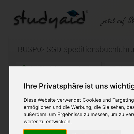
BUSP02 SGD Speditionsbuchführ
Auf StudyAid.de verkaufen
Kateg
Ihre Privatsphäre ist uns wichti
Startseite
Wirtschaft
Diese Website verwendet Cookies und Targeting 
BUSP02 Speditionsbuchführ
ermöglichen und die Werbung, die Sie sehen, bes
außerdem, um Ergebnisse zu messen, um zu ver
Musterlösung der Einsendeauf
Speditionsbuchführung
weiter zu entwickeln.
Besonderheiten