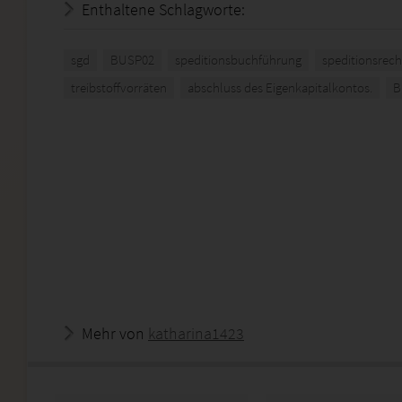
Enthaltene Schlagworte:
sgd
BUSP02
speditionsbuchführung
speditionsrec
treibstoffvorräten
abschluss des Eigenkapitalkontos.
B
Mehr von
katharina1423