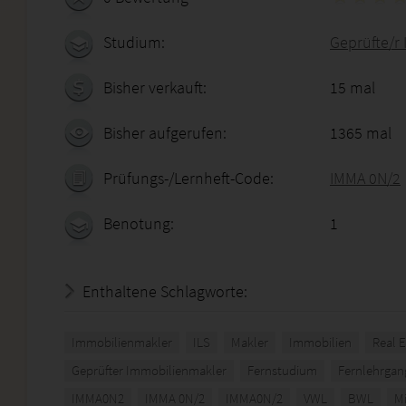
Studium:
Geprüfte/r
Bisher verkauft:
15 mal
Bisher aufgerufen:
1365 mal
Prüfungs-/Lernheft-Code:
IMMA 0N/2
Benotung:
1
Enthaltene Schlagworte:
Immobilienmakler
ILS
Makler
Immobilien
Real E
Geprüfter Immobilienmakler
Fernstudium
Fernlehrgan
IMMA0N2
IMMA 0N/2
IMMA0N/2
VWL
BWL
Mi