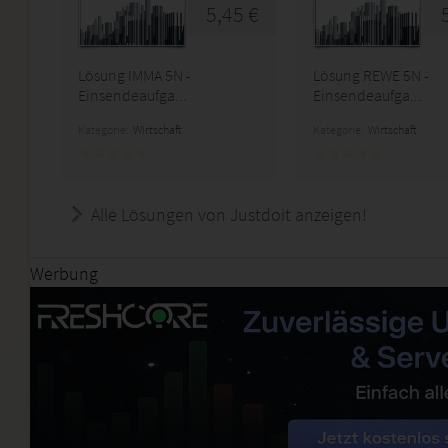
5,45 €
Lösung IMMA 5N -
Lösung REWE 5N -
Einsendeaufga...
Einsendeaufga...
Kategorie:
Wirtschaft
Kategorie:
Wirtschaft
Alle Lösungen von Justdoit anzeigen!
Werbung