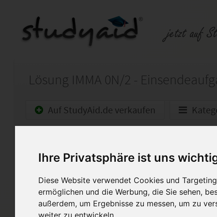
Auf StudyAid.de verkaufen
Kateg
Startseite
Wirtschaft
Ihre Privatsphäre ist uns wichti
Teilbereich IMMA 0N/2 - Mietrecht
Diese Website verwendet Cookies und Targeting 
Nach meinem Masterstudium (
ermöglichen und die Werbung, die Sie sehen, bes
habe ich als Vorbereitung zu
außerdem, um Ergebnisse zu messen, um zu ver
gepr. Immobilienmakler ILS i
weiter zu entwickeln.