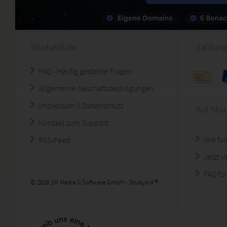
StudyAid.de
Zahlung
FAQ - Häufig gestellte Fragen
Allgemeine Geschäftsbedingungen
Impressum & Datenschutz
Auf Stu
Kontakt zum Support
Wie fun
RSS-Feed
Jetzt 
FAQ für
© 2026 1M Media & Software GmbH - StudyAid ®