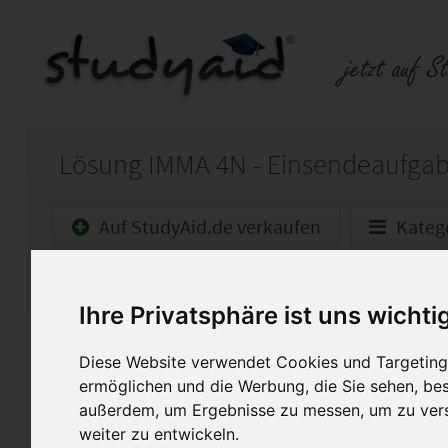
Auf StudyAid.de verkaufen
Kateg
Startseite
Wirtschaft
Ihre Privatsphäre ist uns wichti
Bodenordnung, öffentliches
Diese Website verwendet Cookies und Targeting 
Nach meinem Masterstudium (
ermöglichen und die Werbung, die Sie sehen, bes
habe ich als Vorbereitung zu
außerdem, um Ergebnisse zu messen, um zu ver
gepr. Immobilienmakler ILS i
weiter zu entwickeln.