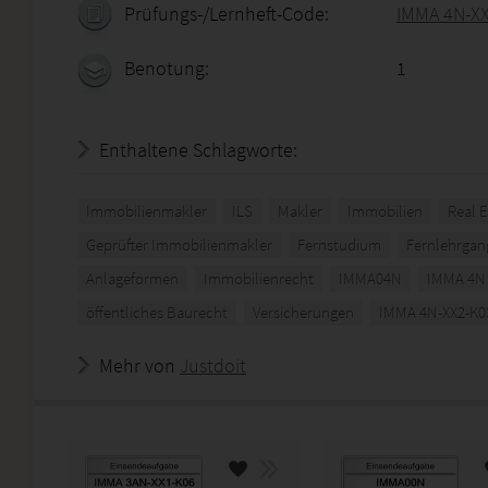
Prüfungs-/Lernheft-Code:
IMMA 4N-X
Benotung:
1
Enthaltene Schlagworte:
Immobilienmakler
ILS
Makler
Immobilien
Real E
Geprüfter Immobilienmakler
Fernstudium
Fernlehrgan
Anlageformen
Immobilienrecht
IMMA04N
IMMA 4N
öffentliches Baurecht
Versicherungen
IMMA 4N-XX2-K0
Mehr von
Justdoit