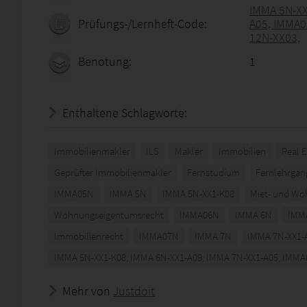
IMMA 5N-XX
Prüfungs-/Lernheft-Code:
A05, IMMA0
12N-XX03,
Benotung:
1
Enthaltene Schlagworte:
Immobilienmakler
ILS
Makler
Immobilien
Real E
Geprüfter Immobilienmakler
Fernstudium
Fernlehrgan
IMMA05N
IMMA 5N
IMMA 5N-XX1-K08
Miet- und Wo
Wohnungseigentumsrecht
IMMA06N
IMMA 6N
IMMA
Immobilienrecht
IMMA07N
IMMA 7N
IMMA 7N-XX1-
IMMA 5N-XX1-K08, IMMA 6N-XX1-A09, IMMA 7N-XX1-A05, IMMA
Mehr von
Justdoit