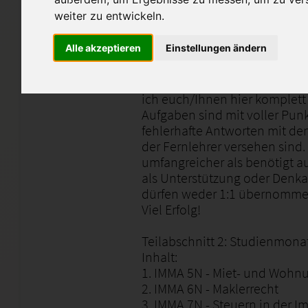
weiter zu entwickeln.
Nach meinem Masterstudium (
habe ich als Vorbereitung zu
Alle akzeptieren
Einstellungen ändern
gepr. Immobilienmakler ILS i
einem Notendurchschnitt von
sorgfältig ausgearbeiteten 
ich euch/Ihnen hier komplett 
Aufgaben sind mit voller Pun
fehlerhafte Antworten mit d
der Fernlehrer versehen sind
umfangreicher als benötigt a
als Unterstützung oder Denk
dürfen weder 1:1 übernommen
Viel Erfolg!
Teilabschnitt 2: Studienmona
Inhalt:
1. IMMA 5N - Miet- und Wohn
2. IMMA 6N - Maklerrecht
3. IMMA 7N - Steuern in der I