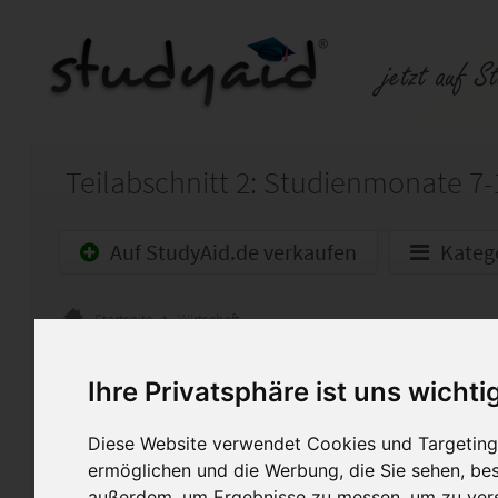
Auf StudyAid.de verkaufen
Kateg
Startseite
Wirtschaft
Teilabschnitt mit Fallstudie
Ihre Privatsphäre ist uns wichti
Hier habt ihr die Möglichkei
Diese Website verwendet Cookies und Targeting 
zu kaufen und gegenüber dem
ermöglichen und die Werbung, die Sie sehen, bes
angebotenen Lösungen einen 
außerdem, um Ergebnisse zu messen, um zu ver