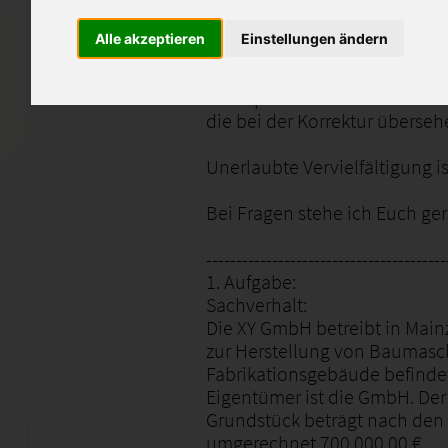
korrigiert und enthalten Beme
Alle akzeptieren
Einstellungen ändern
Diese Arbeiten sollen euch b
unterstützen und als Denkans
1:1 kopiert werden. Ich übern
die bei der Korrektur überse
Unerlaubte Vervielfältigung is
Bei Fragen stehe ich Euch ge
----------------------------------------
1. Aufgabe:
Sachverhalt:
Die XY GmbH betreibt in Main
zur Herstellung von Baumasc
Fabrikationsgebäude befindet s
Eigentümer ist die GmbH. Der 
Grundstück beträgt nach den 
umgerechnet 700.000,00 €.