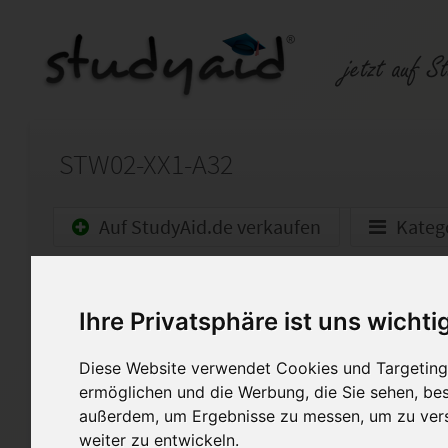
STW02-XX1-A32
Auf StudyAid.de verkaufen
Kateg
Startseite
Wirtschaft
Ihre Privatsphäre ist uns wichti
Note 1
Diese Website verwendet Cookies und Targeting 
Ich stelle hier meine sorgfält
ermöglichen und die Werbung, die Sie sehen, bes
Verfügung. Hierbei handelt e
außerdem, um Ergebnisse zu messen, um zu ver
von STW02-XX1-A32. Die Auf
weiter zu entwickeln.