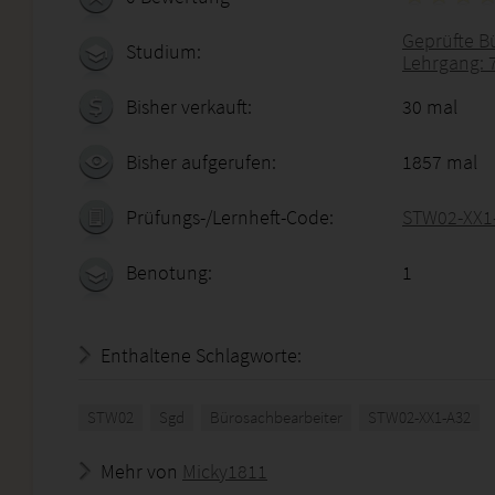
Geprüfte B
Studium:
Lehrgang: 
Bisher verkauft:
30 mal
Bisher aufgerufen:
1857 mal
Prüfungs-/Lernheft-Code:
STW02-XX1
Benotung:
1
Enthaltene Schlagworte:
STW02
Sgd
Bürosachbearbeiter
STW02-XX1-A32
Mehr von
Micky1811